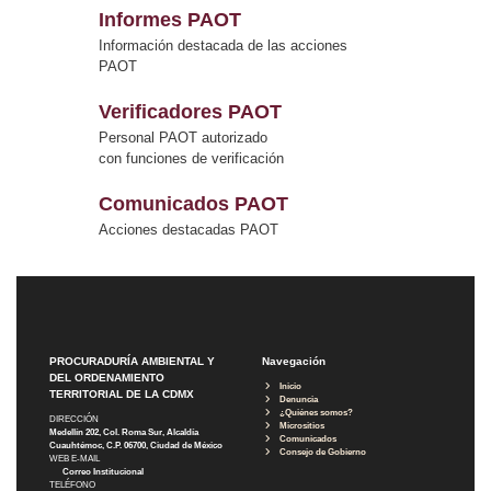
Informes PAOT
Información destacada de las acciones
PAOT
Verificadores PAOT
Personal PAOT autorizado
con funciones de verificación
Comunicados PAOT
Acciones destacadas PAOT
PROCURADURÍA AMBIENTAL Y
Navegación
DEL ORDENAMIENTO
Inicio
TERRITORIAL DE LA CDMX
Denuncia
¿Quiénes somos?
DIRECCIÓN
Micrositios
Medellín 202, Col. Roma Sur, Alcaldía
Comunicados
Cuauhtémoc, C.P. 06700, Ciudad de México
Consejo de Gobierno
WEB E-MAIL
Correo Institucional
TELÉFONO