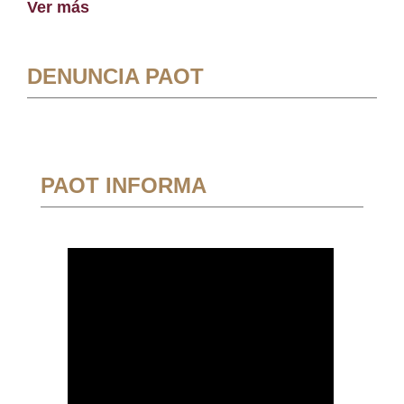
Ver más
DENUNCIA PAOT
PAOT INFORMA