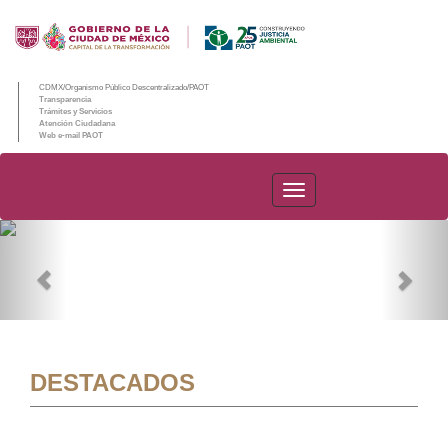
CDMX/Organismo Público Descentralizado/PAOT
Transparencia
Trámites y Servicios
Atención Ciudadana
Web e-mail PAOT
PAOT
Previous
Nex
DESTACADOS