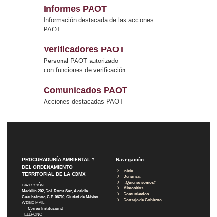
Informes PAOT
Información destacada de las acciones
PAOT
Verificadores PAOT
Personal PAOT autorizado
con funciones de verificación
Comunicados PAOT
Acciones destacadas PAOT
PROCURADURÍA AMBIENTAL Y
Navegación
DEL ORDENAMIENTO
Inicio
TERRITORIAL DE LA CDMX
Denuncia
¿Quiénes somos?
DIRECCIÓN
Micrositios
Medellín 202, Col. Roma Sur, Alcaldía
Comunicados
Cuauhtémoc, C.P. 06700, Ciudad de México
Consejo de Gobierno
WEB E-MAIL
Correo Institucional
TELÉFONO