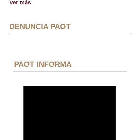
Ver más
DENUNCIA PAOT
PAOT INFORMA