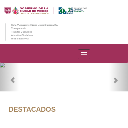
CDMX/Organismo Público Descentralizado/PAOT
Transparencia
Trámites y Servicios
Atención Ciudadana
Web e-mail PAOT
PAOT
Previous
Nex
DESTACADOS