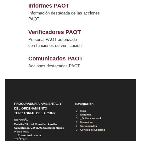
Informes PAOT
Información destacada de las acciones
PAOT
Verificadores PAOT
Personal PAOT autorizado
con funciones de verificación
Comunicados PAOT
Acciones destacadas PAOT
PROCURADURÍA AMBIENTAL Y
Navegación
DEL ORDENAMIENTO
Inicio
TERRITORIAL DE LA CDMX
Denuncia
¿Quiénes somos?
DIRECCIÓN
Micrositios
Medellín 202, Col. Roma Sur, Alcaldía
Comunicados
Cuauhtémoc, C.P. 06700, Ciudad de México
Consejo de Gobierno
WEB E-MAIL
Correo Institucional
TELÉFONO