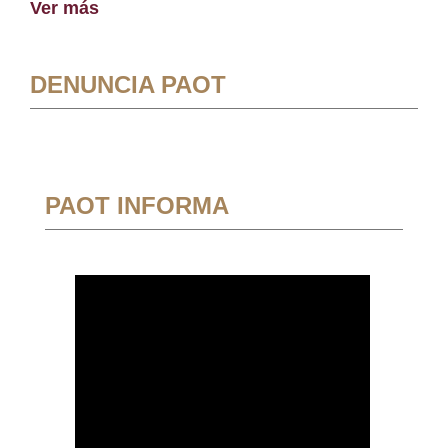
Ver más
DENUNCIA PAOT
PAOT INFORMA