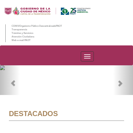
CDMX/Organismo Público Descentralizado/PAOT
Transparencia
Trámites y Servicios
Atención Ciudadana
Web e-mail PAOT
PAOT
Previous
Nex
DESTACADOS