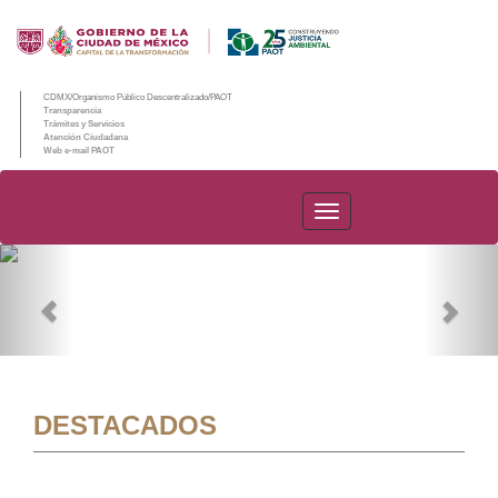
CDMX/Organismo Público Descentralizado/PAOT
Transparencia
Trámites y Servicios
Atención Ciudadana
Web e-mail PAOT
PAOT
Previous
Nex
DESTACADOS