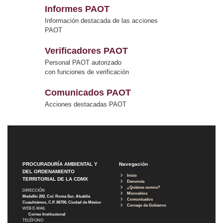
Informes PAOT
Información destacada de las acciones
PAOT
Verificadores PAOT
Personal PAOT autorizado
con funciones de verificación
Comunicados PAOT
Acciones destacadas PAOT
PROCURADURÍA AMBIENTAL Y
Navegación
DEL ORDENAMIENTO
Inicio
TERRITORIAL DE LA CDMX
Denuncia
¿Quiénes somos?
DIRECCIÓN
Micrositios
Medellín 202, Col. Roma Sur, Alcaldía
Comunicados
Cuauhtémoc, C.P. 06700, Ciudad de México
Consejo de Gobierno
WEB E-MAIL
Correo Institucional
TELÉFONO