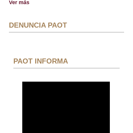
Ver más
DENUNCIA PAOT
PAOT INFORMA