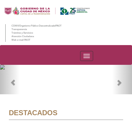
CDMX/Organismo Público Descentralizado/PAOT
Transparencia
Trámites y Servicios
Atención Ciudadana
Web e-mail PAOT
PAOT
Previous
Nex
DESTACADOS