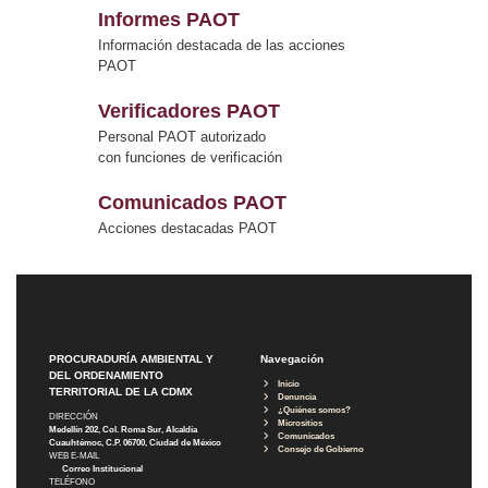
Informes PAOT
Información destacada de las acciones
PAOT
Verificadores PAOT
Personal PAOT autorizado
con funciones de verificación
Comunicados PAOT
Acciones destacadas PAOT
PROCURADURÍA AMBIENTAL Y
Navegación
DEL ORDENAMIENTO
Inicio
TERRITORIAL DE LA CDMX
Denuncia
¿Quiénes somos?
DIRECCIÓN
Micrositios
Medellín 202, Col. Roma Sur, Alcaldía
Comunicados
Cuauhtémoc, C.P. 06700, Ciudad de México
Consejo de Gobierno
WEB E-MAIL
Correo Institucional
TELÉFONO