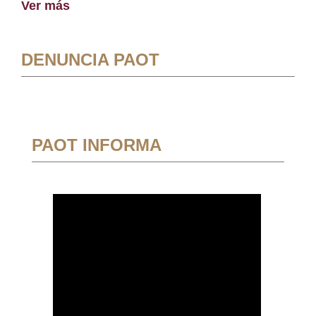
Ver más
DENUNCIA PAOT
PAOT INFORMA