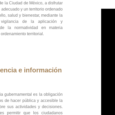
de la Ciudad de México, a disfrutar
 adecuado y un territorio ordenado
llo, salud y bienestar, mediante la
vigilancia de la aplicación y
 de la normatividad en materia
 ordenamiento territorial.
encia e información
ia gubernamental es la obligación
os de hacer pública y accesible la
bre sus actividades y decisiones.
es permitir que los ciudadanos