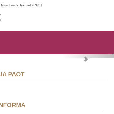
lico Descentralizado/PAOT
s
a
Next
IA PAOT
INFORMA