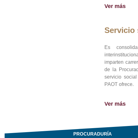
Ver más
Servicio 
Es consolid
interinstituci
imparten carre
de la Procura
servicio socia
PAOT ofrece.
Ver más
PROCURADURÍA