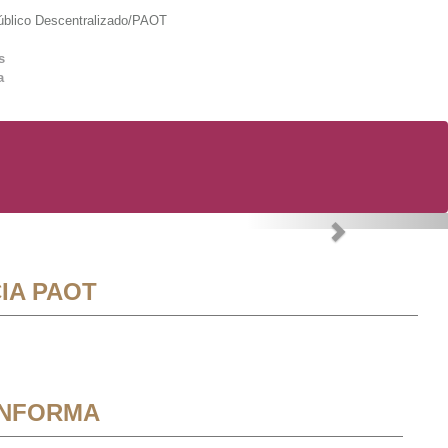
lico Descentralizado/PAOT
s
a
Next
IA PAOT
INFORMA