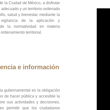
de la Ciudad de México, a disfrutar
 adecuado y un territorio ordenado
llo, salud y bienestar, mediante la
vigilancia de la aplicación y
 de la normatividad en materia
 ordenamiento territorial.
encia e información
ia gubernamental es la obligación
os de hacer pública y accesible la
bre sus actividades y decisiones.
es permitir que los ciudadanos