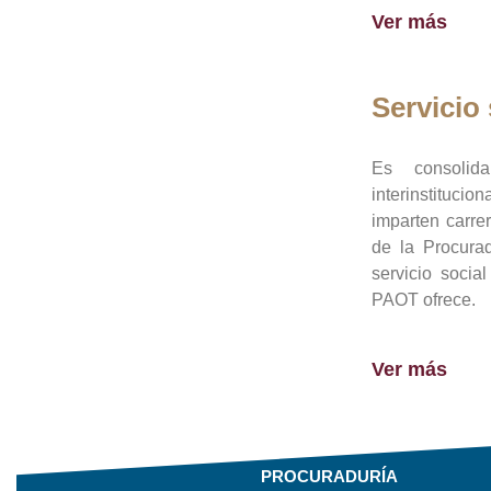
Ver más
Servicio 
Es consolid
interinstituci
imparten carre
de la Procura
servicio socia
PAOT ofrece.
Ver más
PROCURADURÍA