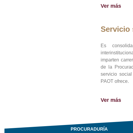
Ver más
Servicio 
Es consolid
interinstituci
imparten carre
de la Procura
servicio socia
PAOT ofrece.
Ver más
PROCURADURÍA