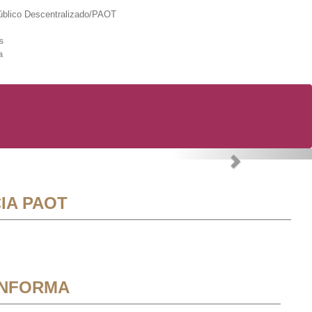
lico Descentralizado/PAOT
s
a
Next
IA PAOT
INFORMA