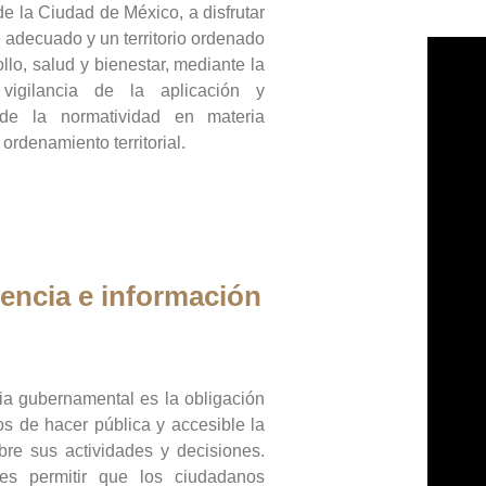
de la Ciudad de México, a disfrutar
 adecuado y un territorio ordenado
llo, salud y bienestar, mediante la
vigilancia de la aplicación y
 de la normatividad en materia
 ordenamiento territorial.
encia e información
ia gubernamental es la obligación
os de hacer pública y accesible la
bre sus actividades y decisiones.
es permitir que los ciudadanos