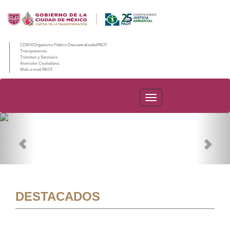
CDMX/Organismo Público Descentralizado/PAOT
Transparencia
Trámites y Servicios
Atención Ciudadana
Web e-mail PAOT
PAOT
Previous
Nex
DESTACADOS