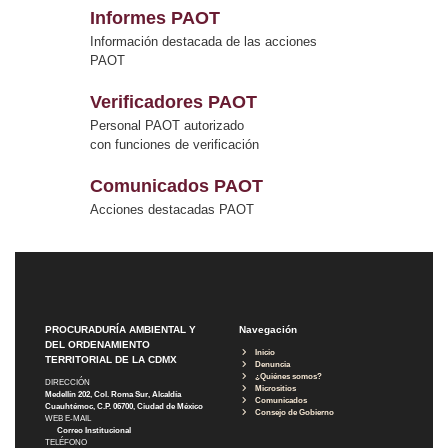
Informes PAOT
Información destacada de las acciones
PAOT
Verificadores PAOT
Personal PAOT autorizado
con funciones de verificación
Comunicados PAOT
Acciones destacadas PAOT
PROCURADURÍA AMBIENTAL Y
Navegación
DEL ORDENAMIENTO
Inicio
TERRITORIAL DE LA CDMX
Denuncia
¿Quiénes somos?
DIRECCIÓN
Micrositios
Medellín 202, Col. Roma Sur, Alcaldía
Comunicados
Cuauhtémoc, C.P. 06700, Ciudad de México
Consejo de Gobierno
WEB E-MAIL
Correo Institucional
TELÉFONO