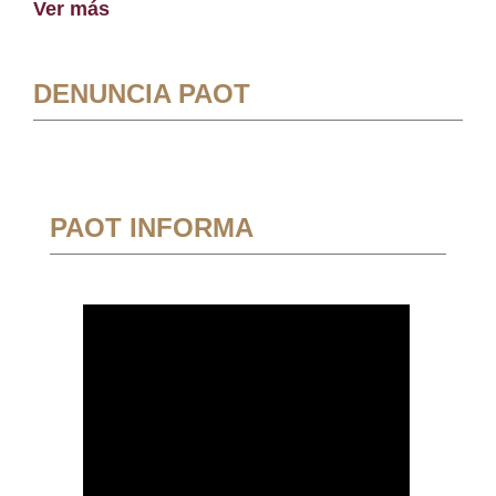
Ver más
DENUNCIA PAOT
PAOT INFORMA