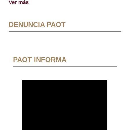
Ver más
DENUNCIA PAOT
PAOT INFORMA