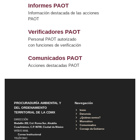
Informes PAOT
Información destacada de las acciones
PAOT
Verificadores PAOT
Personal PAOT autorizado
con funciones de verificación
Comunicados PAOT
Acciones destacadas PAOT
PROCURADURÍA AMBIENTAL Y
Navegación
DEL ORDENAMIENTO
Inicio
TERRITORIAL DE LA CDMX
Denuncia
¿Quiénes somos?
DIRECCIÓN
Micrositios
Medellín 202, Col. Roma Sur, Alcaldía
Comunicados
Cuauhtémoc, C.P. 06700, Ciudad de México
Consejo de Gobierno
WEB E-MAIL
Correo Institucional
TELÉFONO