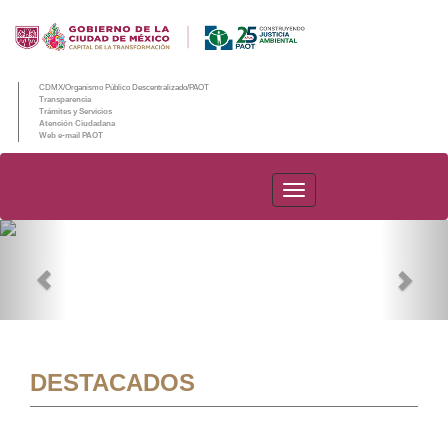
CDMX/Organismo Público Descentralizado/PAOT
Transparencia
Trámites y Servicios
Atención Ciudadana
Web e-mail PAOT
PAOT
Previous
Nex
DESTACADOS