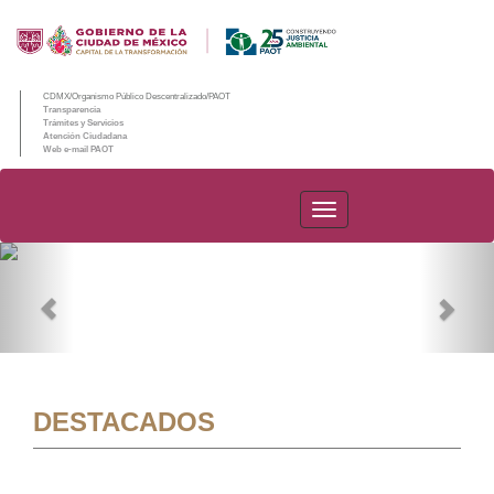
CDMX/Organismo Público Descentralizado/PAOT
Transparencia
Trámites y Servicios
Atención Ciudadana
Web e-mail PAOT
PAOT
Previous
Nex
DESTACADOS