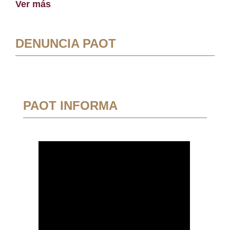
Ver más
DENUNCIA PAOT
PAOT INFORMA