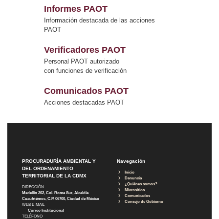
Informes PAOT
Información destacada de las acciones
PAOT
Verificadores PAOT
Personal PAOT autorizado
con funciones de verificación
Comunicados PAOT
Acciones destacadas PAOT
PROCURADURÍA AMBIENTAL Y
Navegación
DEL ORDENAMIENTO
Inicio
TERRITORIAL DE LA CDMX
Denuncia
¿Quiénes somos?
DIRECCIÓN
Micrositios
Medellín 202, Col. Roma Sur, Alcaldía
Comunicados
Cuauhtémoc, C.P. 06700, Ciudad de México
Consejo de Gobierno
WEB E-MAIL
Correo Institucional
TELÉFONO