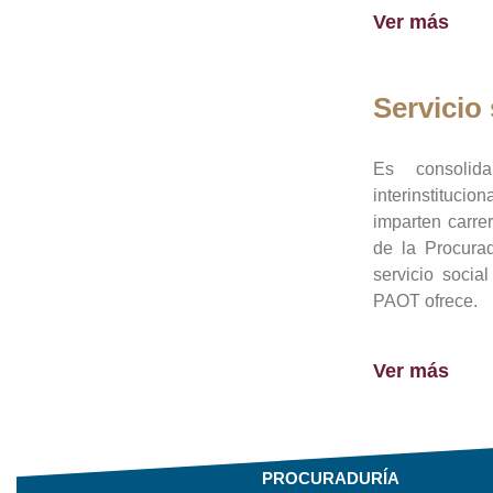
Ver más
Servicio 
Es consolid
interinstituci
imparten carre
de la Procura
servicio socia
PAOT ofrece.
Ver más
PROCURADURÍA