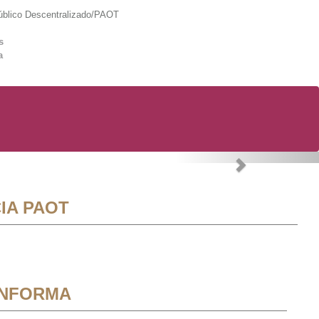
lico Descentralizado/PAOT
s
a
Next
IA PAOT
INFORMA