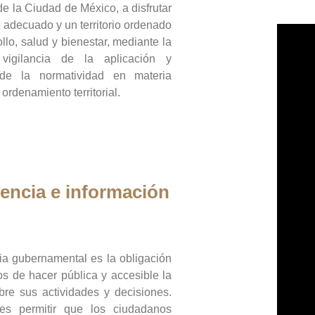
de la Ciudad de México, a disfrutar
 adecuado y un territorio ordenado
llo, salud y bienestar, mediante la
vigilancia de la aplicación y
 de la normatividad en materia
 ordenamiento territorial.
encia e información
ia gubernamental es la obligación
os de hacer pública y accesible la
bre sus actividades y decisiones.
es permitir que los ciudadanos