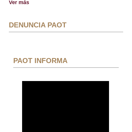
Ver más
DENUNCIA PAOT
PAOT INFORMA