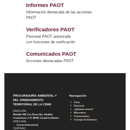
Informes PAOT
Información destacada de las acciones
PAOT
Verificadores PAOT
Personal PAOT autorizado
con funciones de verificación
Comunicados PAOT
Acciones destacadas PAOT
PROCURADURÍA AMBIENTAL Y
Navegación
DEL ORDENAMIENTO
Inicio
TERRITORIAL DE LA CDMX
Denuncia
¿Quiénes somos?
DIRECCIÓN
Micrositios
Medellín 202, Col. Roma Sur, Alcaldía
Comunicados
Cuauhtémoc, C.P. 06700, Ciudad de México
Consejo de Gobierno
WEB E-MAIL
Correo Institucional
TELÉFONO