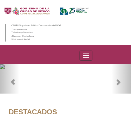
CDMX/Organismo Público Descentralizado/PAOT
Transparencia
Trámites y Servicios
Atención Ciudadana
Web e-mail PAOT
PAOT
Previous
Nex
DESTACADOS