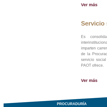
Ver más
Servicio 
Es consolid
interinstituci
imparten carre
de la Procura
servicio socia
PAOT ofrece.
Ver más
PROCURADURÍA