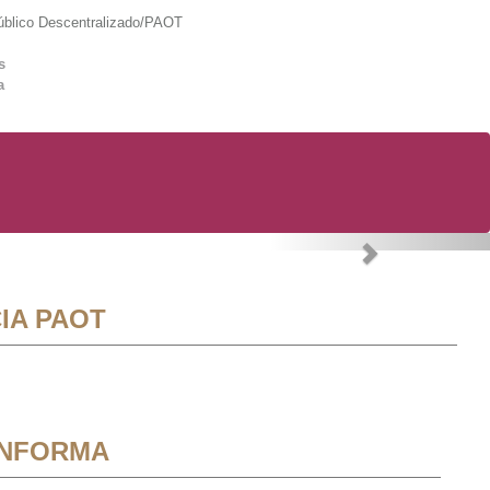
lico Descentralizado/PAOT
s
a
Next
IA PAOT
INFORMA