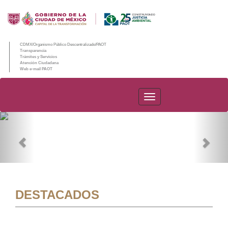
CDMX/Organismo Público Descentralizado/PAOT
Transparencia
Trámites y Servicios
Atención Ciudadana
Web e-mail PAOT
PAOT
Previous
Nex
DESTACADOS