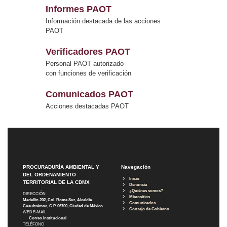
Informes PAOT
Información destacada de las acciones
PAOT
Verificadores PAOT
Personal PAOT autorizado
con funciones de verificación
Comunicados PAOT
Acciones destacadas PAOT
PROCURADURÍA AMBIENTAL Y
Navegación
DEL ORDENAMIENTO
Inicio
TERRITORIAL DE LA CDMX
Denuncia
¿Quiénes somos?
DIRECCIÓN
Micrositios
Medellín 202, Col. Roma Sur, Alcaldía
Comunicados
Cuauhtémoc, C.P. 06700, Ciudad de México
Consejo de Gobierno
WEB E-MAIL
Correo Institucional
TELÉFONO