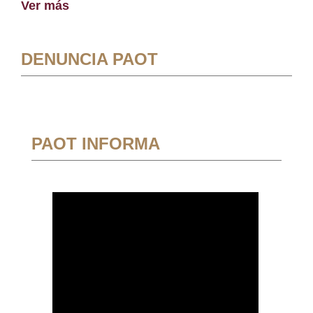
Ver más
DENUNCIA PAOT
PAOT INFORMA