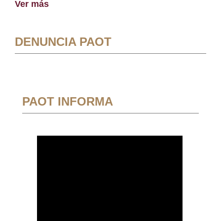
Ver más
DENUNCIA PAOT
PAOT INFORMA