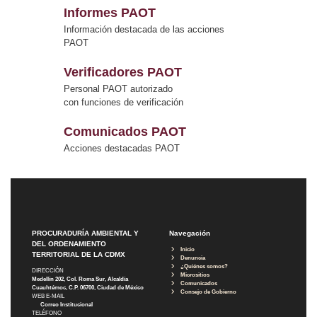
Informes PAOT
Información destacada de las acciones
PAOT
Verificadores PAOT
Personal PAOT autorizado
con funciones de verificación
Comunicados PAOT
Acciones destacadas PAOT
PROCURADURÍA AMBIENTAL Y
Navegación
DEL ORDENAMIENTO
Inicio
TERRITORIAL DE LA CDMX
Denuncia
¿Quiénes somos?
DIRECCIÓN
Micrositios
Medellín 202, Col. Roma Sur, Alcaldía
Comunicados
Cuauhtémoc, C.P. 06700, Ciudad de México
Consejo de Gobierno
WEB E-MAIL
Correo Institucional
TELÉFONO