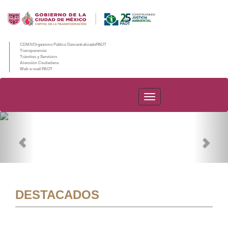
CDMX/Organismo Público Descentralizado/PAOT
Transparencia
Trámites y Servicios
Atención Ciudadana
Web e-mail PAOT
PAOT
Previous
Nex
DESTACADOS