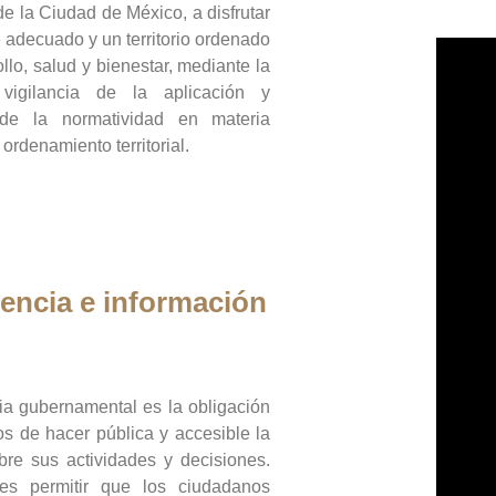
de la Ciudad de México, a disfrutar
 adecuado y un territorio ordenado
llo, salud y bienestar, mediante la
vigilancia de la aplicación y
 de la normatividad en materia
 ordenamiento territorial.
encia e información
ia gubernamental es la obligación
os de hacer pública y accesible la
bre sus actividades y decisiones.
es permitir que los ciudadanos