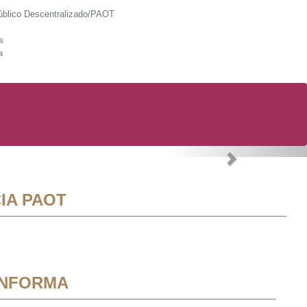
lico Descentralizado/PAOT
s
a
Next
IA PAOT
INFORMA