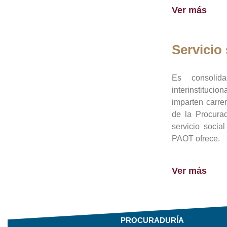
Ver más
Servicio 
Es consolid
interinstituci
imparten carre
de la Procura
servicio socia
PAOT ofrece.
Ver más
PROCURADURÍA