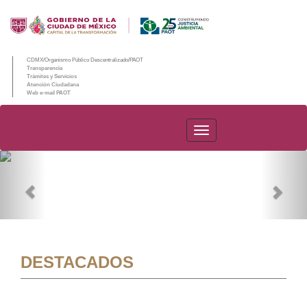
CDMX/Organismo Público Descentralizado/PAOT
Transparencia
Trámites y Servicios
Atención Ciudadana
Web e-mail PAOT
PAOT
Previous
Nex
DESTACADOS