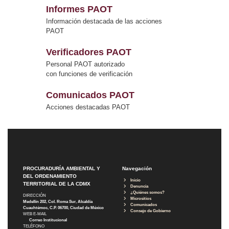
Informes PAOT
Información destacada de las acciones
PAOT
Verificadores PAOT
Personal PAOT autorizado
con funciones de verificación
Comunicados PAOT
Acciones destacadas PAOT
PROCURADURÍA AMBIENTAL Y
Navegación
DEL ORDENAMIENTO
Inicio
TERRITORIAL DE LA CDMX
Denuncia
¿Quiénes somos?
DIRECCIÓN
Micrositios
Medellín 202, Col. Roma Sur, Alcaldía
Comunicados
Cuauhtémoc, C.P. 06700, Ciudad de México
Consejo de Gobierno
WEB E-MAIL
Correo Institucional
TELÉFONO