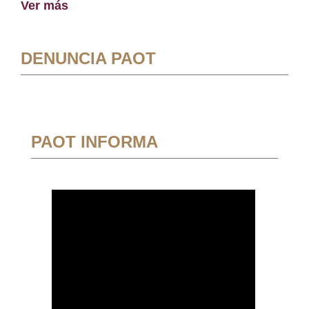
Ver más
DENUNCIA PAOT
PAOT INFORMA