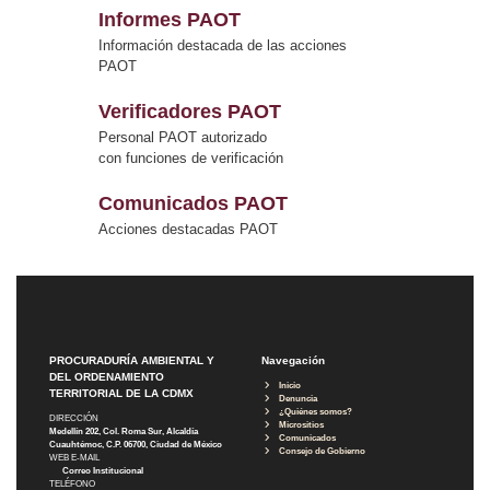
Informes PAOT
Información destacada de las acciones
PAOT
Verificadores PAOT
Personal PAOT autorizado
con funciones de verificación
Comunicados PAOT
Acciones destacadas PAOT
PROCURADURÍA AMBIENTAL Y
Navegación
DEL ORDENAMIENTO
Inicio
TERRITORIAL DE LA CDMX
Denuncia
¿Quiénes somos?
DIRECCIÓN
Micrositios
Medellín 202, Col. Roma Sur, Alcaldía
Comunicados
Cuauhtémoc, C.P. 06700, Ciudad de México
Consejo de Gobierno
WEB E-MAIL
Correo Institucional
TELÉFONO