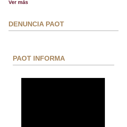
Ver más
DENUNCIA PAOT
PAOT INFORMA