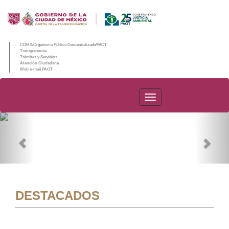
CDMX/Organismo Público Descentralizado/PAOT
Transparencia
Trámites y Servicios
Atención Ciudadana
Web e-mail PAOT
PAOT
Previous
Nex
DESTACADOS