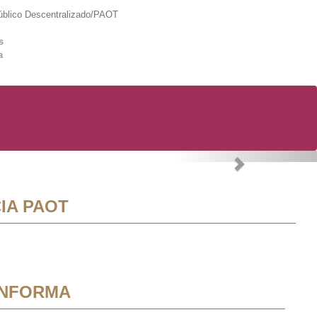
lico Descentralizado/PAOT
s
a
Next
IA PAOT
INFORMA