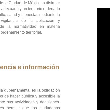
de la Ciudad de México, a disfrutar
 adecuado y un territorio ordenado
llo, salud y bienestar, mediante la
vigilancia de la aplicación y
 de la normatividad en materia
 ordenamiento territorial.
encia e información
ia gubernamental es la obligación
os de hacer pública y accesible la
bre sus actividades y decisiones.
es permitir que los ciudadanos