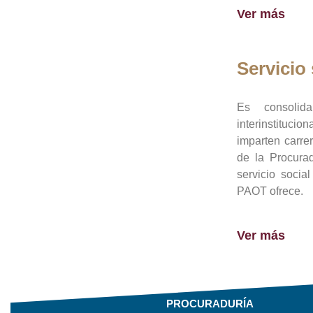
Ver más
Servicio 
Es consolid
interinstituci
imparten carre
de la Procura
servicio socia
PAOT ofrece.
Ver más
PROCURADURÍA