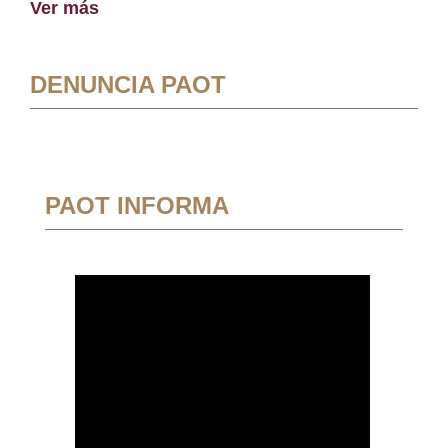
Ver más
DENUNCIA PAOT
PAOT INFORMA