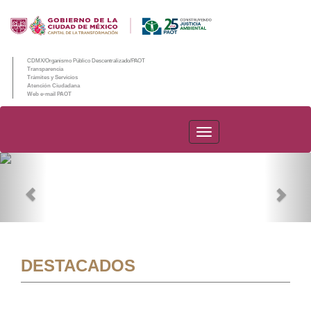
CDMX/Organismo Público Descentralizado/PAOT
Transparencia
Trámites y Servicios
Atención Ciudadana
Web e-mail PAOT
PAOT
Previous
Nex
DESTACADOS