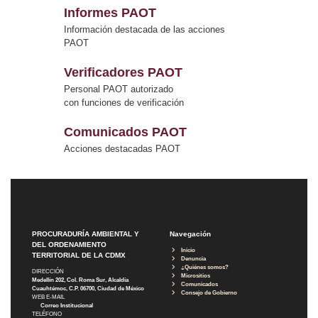
Informes PAOT
Información destacada de las acciones
PAOT
Verificadores PAOT
Personal PAOT autorizado
con funciones de verificación
Comunicados PAOT
Acciones destacadas PAOT
PROCURADURÍA AMBIENTAL Y
Navegación
DEL ORDENAMIENTO
Inicio
TERRITORIAL DE LA CDMX
Denuncia
¿Quiénes somos?
DIRECCIÓN
Micrositios
Medellín 202, Col. Roma Sur, Alcaldía
Comunicados
Cuauhtémoc, C.P. 06700, Ciudad de México
Consejo de Gobierno
WEB E-MAIL
Correo Institucional
TELÉFONO