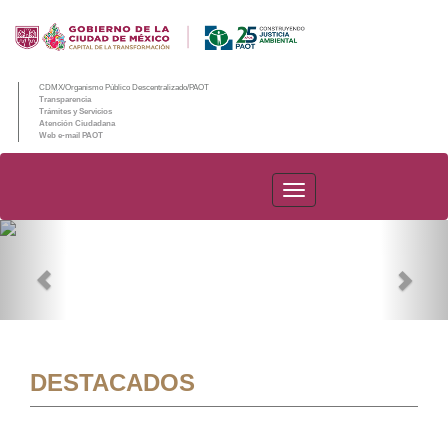
CDMX/Organismo Público Descentralizado/PAOT
Transparencia
Trámites y Servicios
Atención Ciudadana
Web e-mail PAOT
PAOT
Previous
Nex
DESTACADOS