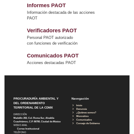
Informes PAOT
Información destacada de las acciones
PAOT
Verificadores PAOT
Personal PAOT autorizado
con funciones de verificación
Comunicados PAOT
Acciones destacadas PAOT
PROCURADURÍA AMBIENTAL Y
Navegación
DEL ORDENAMIENTO
Inicio
TERRITORIAL DE LA CDMX
Denuncia
¿Quiénes somos?
DIRECCIÓN
Micrositios
Medellín 202, Col. Roma Sur, Alcaldía
Comunicados
Cuauhtémoc, C.P. 06700, Ciudad de México
Consejo de Gobierno
WEB E-MAIL
Correo Institucional
TELÉFONO