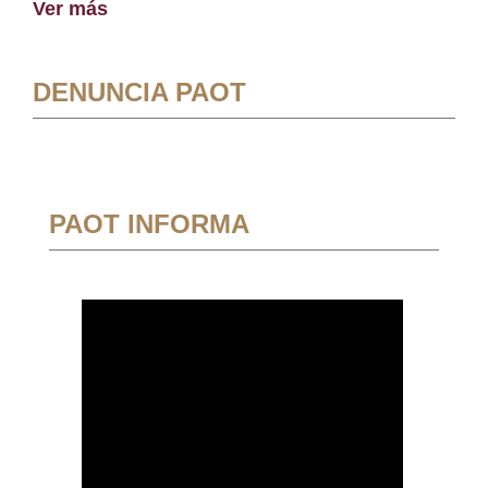
Ver más
DENUNCIA PAOT
PAOT INFORMA