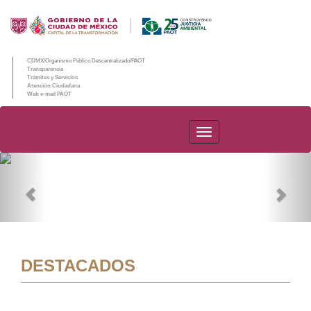
CDMX/Organismo Público Descentralizado/PAOT
Transparencia
Trámites y Servicios
Atención Ciudadana
Web e-mail PAOT
PAOT
Previous
Nex
DESTACADOS