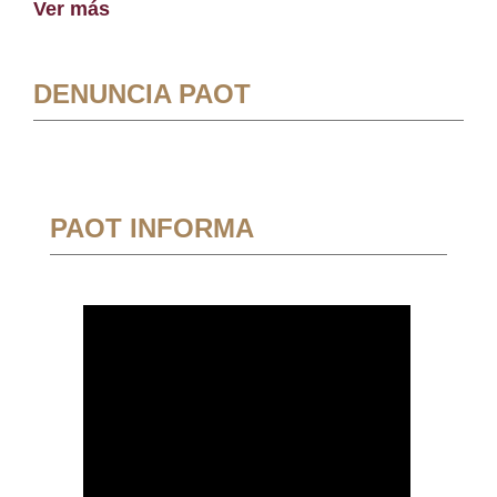
Ver más
DENUNCIA PAOT
PAOT INFORMA