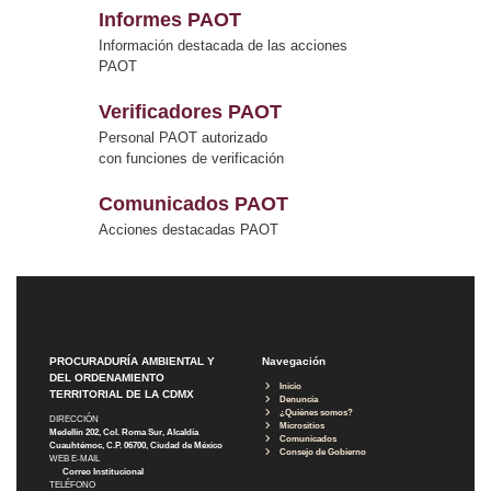
Informes PAOT
Información destacada de las acciones
PAOT
Verificadores PAOT
Personal PAOT autorizado
con funciones de verificación
Comunicados PAOT
Acciones destacadas PAOT
PROCURADURÍA AMBIENTAL Y
Navegación
DEL ORDENAMIENTO
Inicio
TERRITORIAL DE LA CDMX
Denuncia
¿Quiénes somos?
DIRECCIÓN
Micrositios
Medellín 202, Col. Roma Sur, Alcaldía
Comunicados
Cuauhtémoc, C.P. 06700, Ciudad de México
Consejo de Gobierno
WEB E-MAIL
Correo Institucional
TELÉFONO