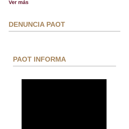
Ver más
DENUNCIA PAOT
PAOT INFORMA