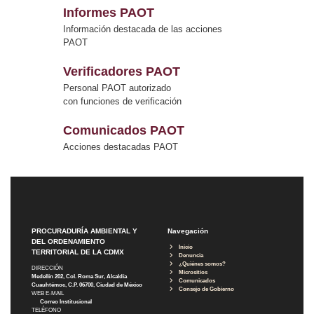
Informes PAOT
Información destacada de las acciones
PAOT
Verificadores PAOT
Personal PAOT autorizado
con funciones de verificación
Comunicados PAOT
Acciones destacadas PAOT
PROCURADURÍA AMBIENTAL Y
Navegación
DEL ORDENAMIENTO
Inicio
TERRITORIAL DE LA CDMX
Denuncia
¿Quiénes somos?
DIRECCIÓN
Micrositios
Medellín 202, Col. Roma Sur, Alcaldía
Comunicados
Cuauhtémoc, C.P. 06700, Ciudad de México
Consejo de Gobierno
WEB E-MAIL
Correo Institucional
TELÉFONO