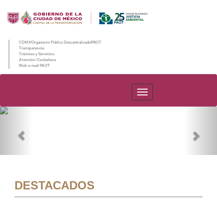
CDMX/Organismo Público Descentralizado/PAOT
Transparencia
Trámites y Servicios
Atención Ciudadana
Web e-mail PAOT
PAOT
Previous
Nex
DESTACADOS