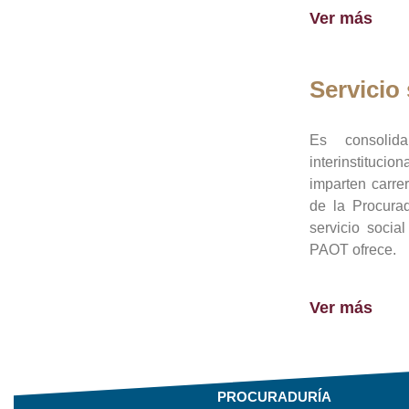
Ver más
Servicio 
Es consolid
interinstituci
imparten carre
de la Procura
servicio socia
PAOT ofrece.
Ver más
PROCURADURÍA