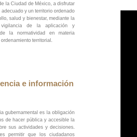
de la Ciudad de México, a disfrutar
 adecuado y un territorio ordenado
llo, salud y bienestar, mediante la
vigilancia de la aplicación y
 de la normatividad en materia
 ordenamiento territorial.
encia e información
ia gubernamental es la obligación
os de hacer pública y accesible la
bre sus actividades y decisiones.
es permitir que los ciudadanos