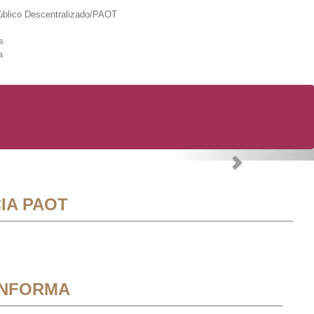
lico Descentralizado/PAOT
s
a
Next
IA PAOT
INFORMA