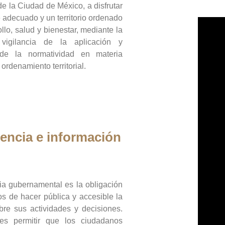
de la Ciudad de México, a disfrutar
 adecuado y un territorio ordenado
llo, salud y bienestar, mediante la
vigilancia de la aplicación y
 de la normatividad en materia
 ordenamiento territorial.
encia e información
ia gubernamental es la obligación
os de hacer pública y accesible la
bre sus actividades y decisiones.
es permitir que los ciudadanos