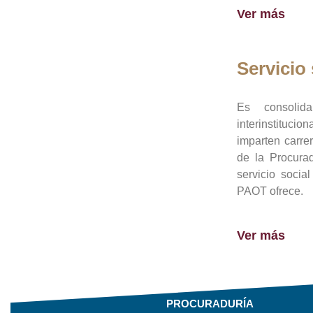
Ver más
Servicio 
Es consolid
interinstituci
imparten carre
de la Procura
servicio socia
PAOT ofrece.
Ver más
PROCURADURÍA