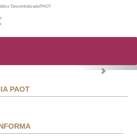
lico Descentralizado/PAOT
s
a
Next
IA PAOT
INFORMA