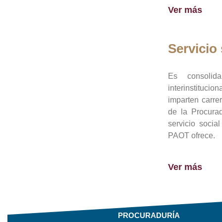
Ver más
Servicio 
Es consolid
interinstituci
imparten carre
de la Procura
servicio socia
PAOT ofrece.
Ver más
PROCURADURÍA