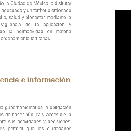
de la Ciudad de México, a disfrutar
 adecuado y un territorio ordenado
llo, salud y bienestar, mediante la
vigilancia de la aplicación y
 de la normatividad en materia
 ordenamiento territorial.
encia e información
ia gubernamental es la obligación
os de hacer pública y accesible la
bre sus actividades y decisiones.
es permitir que los ciudadanos