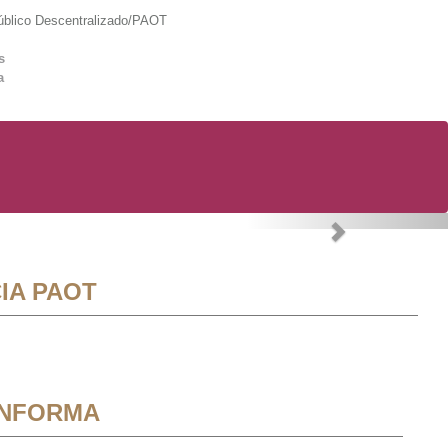
lico Descentralizado/PAOT
s
a
Next
IA PAOT
INFORMA