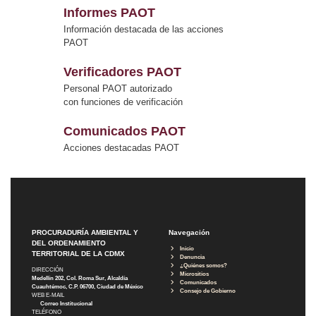
Informes PAOT
Información destacada de las acciones
PAOT
Verificadores PAOT
Personal PAOT autorizado
con funciones de verificación
Comunicados PAOT
Acciones destacadas PAOT
PROCURADURÍA AMBIENTAL Y
Navegación
DEL ORDENAMIENTO
Inicio
TERRITORIAL DE LA CDMX
Denuncia
¿Quiénes somos?
DIRECCIÓN
Micrositios
Medellín 202, Col. Roma Sur, Alcaldía
Comunicados
Cuauhtémoc, C.P. 06700, Ciudad de México
Consejo de Gobierno
WEB E-MAIL
Correo Institucional
TELÉFONO