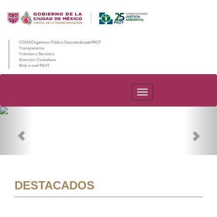
CDMX/Organismo Público Descentralizado/PAOT
Transparencia
Trámites y Servicios
Atención Ciudadana
Web e-mail PAOT
PAOT
Previous
Nex
DESTACADOS