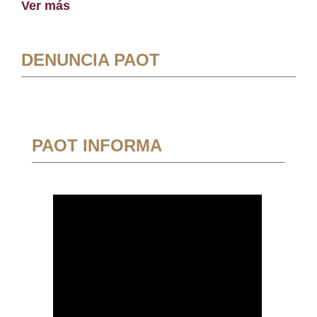
Ver más
DENUNCIA PAOT
PAOT INFORMA