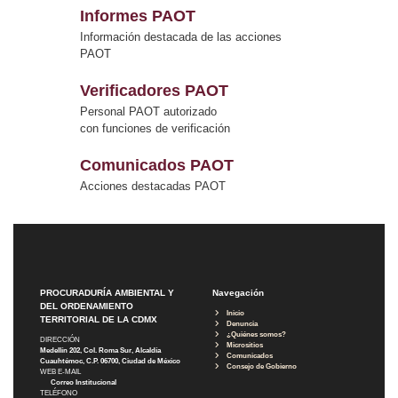
Informes PAOT
Información destacada de las acciones
PAOT
Verificadores PAOT
Personal PAOT autorizado
con funciones de verificación
Comunicados PAOT
Acciones destacadas PAOT
PROCURADURÍA AMBIENTAL Y
Navegación
DEL ORDENAMIENTO
Inicio
TERRITORIAL DE LA CDMX
Denuncia
¿Quiénes somos?
DIRECCIÓN
Micrositios
Medellín 202, Col. Roma Sur, Alcaldía
Comunicados
Cuauhtémoc, C.P. 06700, Ciudad de México
Consejo de Gobierno
WEB E-MAIL
Correo Institucional
TELÉFONO