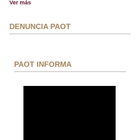
Ver más
DENUNCIA PAOT
PAOT INFORMA