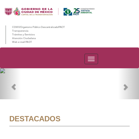
CDMX/Organismo Público Descentralizado/PAOT
Transparencia
Trámites y Servicios
Atención Ciudadana
Web e-mail PAOT
PAOT
Previous
Nex
DESTACADOS