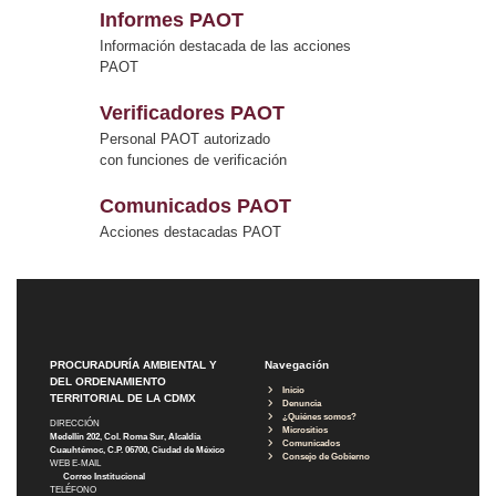
Informes PAOT
Información destacada de las acciones
PAOT
Verificadores PAOT
Personal PAOT autorizado
con funciones de verificación
Comunicados PAOT
Acciones destacadas PAOT
PROCURADURÍA AMBIENTAL Y
Navegación
DEL ORDENAMIENTO
Inicio
TERRITORIAL DE LA CDMX
Denuncia
¿Quiénes somos?
DIRECCIÓN
Micrositios
Medellín 202, Col. Roma Sur, Alcaldía
Comunicados
Cuauhtémoc, C.P. 06700, Ciudad de México
Consejo de Gobierno
WEB E-MAIL
Correo Institucional
TELÉFONO