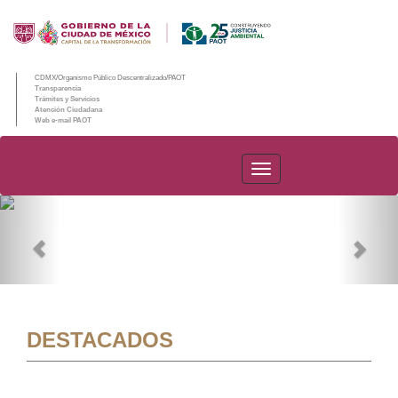
CDMX/Organismo Público Descentralizado/PAOT
Transparencia
Trámites y Servicios
Atención Ciudadana
Web e-mail PAOT
PAOT
Previous
Nex
DESTACADOS