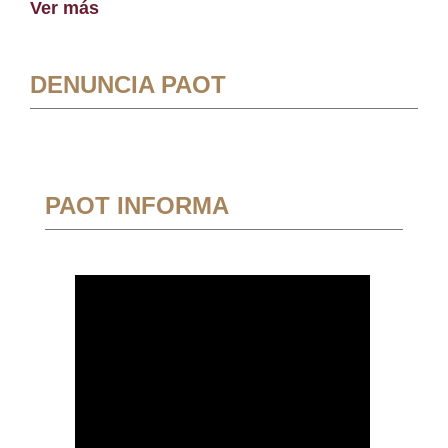
Ver más
DENUNCIA PAOT
PAOT INFORMA