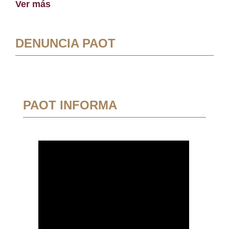
Ver más
DENUNCIA PAOT
PAOT INFORMA