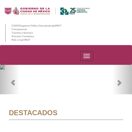
CDMX/Organismo Público Descentralizado/PAOT
Transparencia
Trámites y Servicios
Atención Ciudadana
Web e-mail PAOT
PAOT
Previous
Nex
DESTACADOS