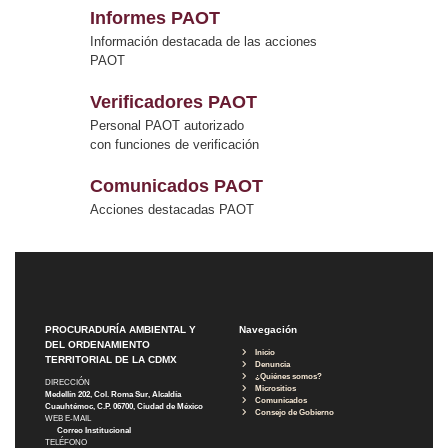
Informes PAOT
Información destacada de las acciones
PAOT
Verificadores PAOT
Personal PAOT autorizado
con funciones de verificación
Comunicados PAOT
Acciones destacadas PAOT
PROCURADURÍA AMBIENTAL Y
Navegación
DEL ORDENAMIENTO
Inicio
TERRITORIAL DE LA CDMX
Denuncia
¿Quiénes somos?
DIRECCIÓN
Micrositios
Medellín 202, Col. Roma Sur, Alcaldía
Comunicados
Cuauhtémoc, C.P. 06700, Ciudad de México
Consejo de Gobierno
WEB E-MAIL
Correo Institucional
TELÉFONO