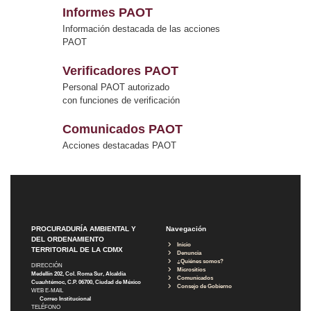
Informes PAOT
Información destacada de las acciones
PAOT
Verificadores PAOT
Personal PAOT autorizado
con funciones de verificación
Comunicados PAOT
Acciones destacadas PAOT
PROCURADURÍA AMBIENTAL Y
Navegación
DEL ORDENAMIENTO
Inicio
TERRITORIAL DE LA CDMX
Denuncia
¿Quiénes somos?
DIRECCIÓN
Micrositios
Medellín 202, Col. Roma Sur, Alcaldía
Comunicados
Cuauhtémoc, C.P. 06700, Ciudad de México
Consejo de Gobierno
WEB E-MAIL
Correo Institucional
TELÉFONO