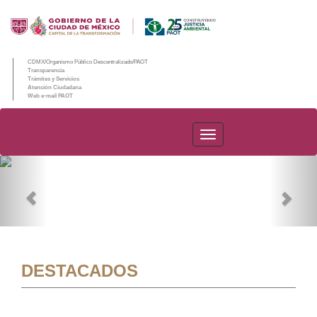
CDMX/Organismo Público Descentralizado/PAOT
Transparencia
Trámites y Servicios
Atención Ciudadana
Web e-mail PAOT
PAOT
Previous
Nex
DESTACADOS