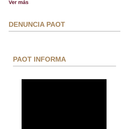
Ver más
DENUNCIA PAOT
PAOT INFORMA