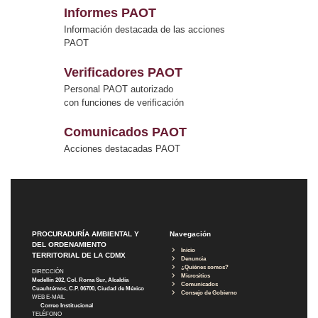
Informes PAOT
Información destacada de las acciones
PAOT
Verificadores PAOT
Personal PAOT autorizado
con funciones de verificación
Comunicados PAOT
Acciones destacadas PAOT
PROCURADURÍA AMBIENTAL Y
Navegación
DEL ORDENAMIENTO
Inicio
TERRITORIAL DE LA CDMX
Denuncia
¿Quiénes somos?
DIRECCIÓN
Micrositios
Medellín 202, Col. Roma Sur, Alcaldía
Comunicados
Cuauhtémoc, C.P. 06700, Ciudad de México
Consejo de Gobierno
WEB E-MAIL
Correo Institucional
TELÉFONO