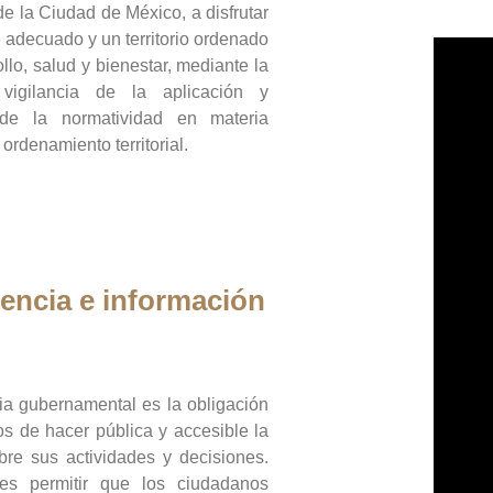
de la Ciudad de México, a disfrutar
 adecuado y un territorio ordenado
llo, salud y bienestar, mediante la
vigilancia de la aplicación y
 de la normatividad en materia
 ordenamiento territorial.
encia e información
ia gubernamental es la obligación
os de hacer pública y accesible la
bre sus actividades y decisiones.
es permitir que los ciudadanos