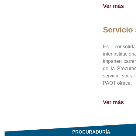
Ver más
Servicio 
Es consolid
interinstituci
imparten carre
de la Procura
servicio socia
PAOT ofrece.
Ver más
PROCURADURÍA