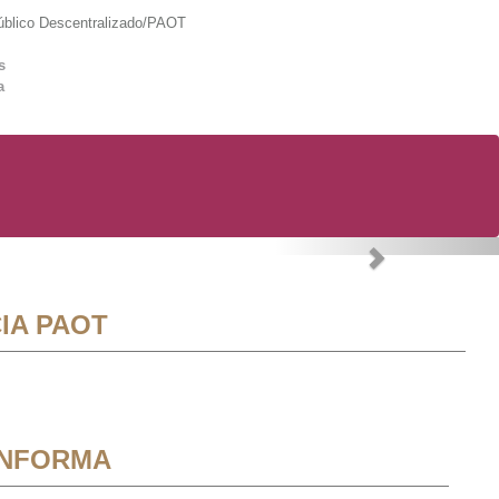
lico Descentralizado/PAOT
s
a
Next
IA PAOT
INFORMA