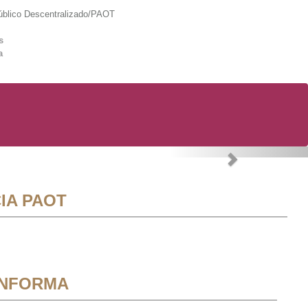
lico Descentralizado/PAOT
s
a
Next
IA PAOT
INFORMA