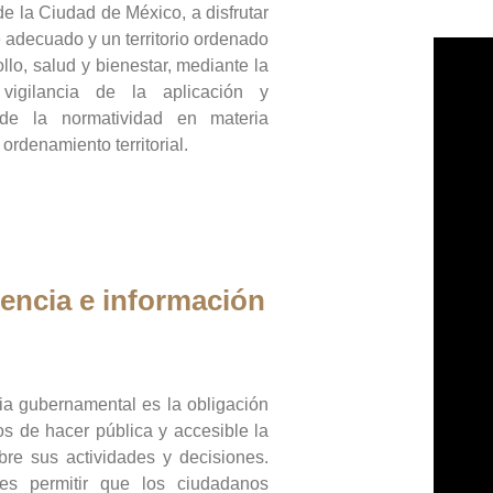
de la Ciudad de México, a disfrutar
 adecuado y un territorio ordenado
llo, salud y bienestar, mediante la
vigilancia de la aplicación y
 de la normatividad en materia
 ordenamiento territorial.
encia e información
ia gubernamental es la obligación
os de hacer pública y accesible la
bre sus actividades y decisiones.
es permitir que los ciudadanos