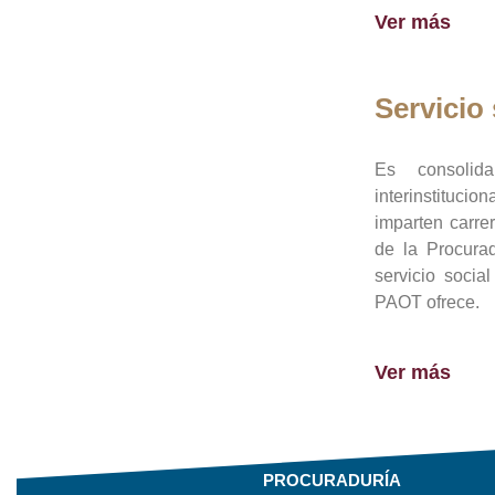
Ver más
Servicio 
Es consolid
interinstituci
imparten carre
de la Procura
servicio socia
PAOT ofrece.
Ver más
PROCURADURÍA