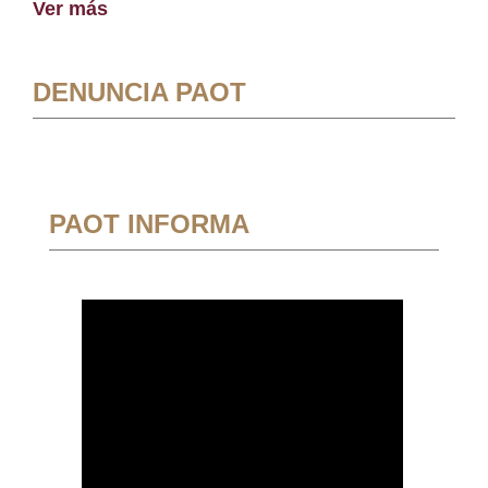
Ver más
DENUNCIA PAOT
PAOT INFORMA