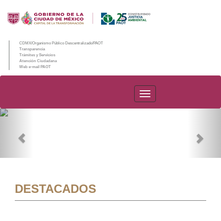
CDMX/Organismo Público Descentralizado/PAOT
Transparencia
Trámites y Servicios
Atención Ciudadana
Web e-mail PAOT
PAOT
Previous
Nex
DESTACADOS