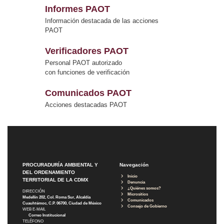
Informes PAOT
Información destacada de las acciones
PAOT
Verificadores PAOT
Personal PAOT autorizado
con funciones de verificación
Comunicados PAOT
Acciones destacadas PAOT
PROCURADURÍA AMBIENTAL Y
Navegación
DEL ORDENAMIENTO
Inicio
TERRITORIAL DE LA CDMX
Denuncia
¿Quiénes somos?
DIRECCIÓN
Micrositios
Medellín 202, Col. Roma Sur, Alcaldía
Comunicados
Cuauhtémoc, C.P. 06700, Ciudad de México
Consejo de Gobierno
WEB E-MAIL
Correo Institucional
TELÉFONO