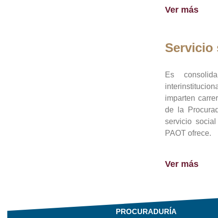
Ver más
Servicio 
Es consolid
interinstituci
imparten carre
de la Procura
servicio socia
PAOT ofrece.
Ver más
PROCURADURÍA