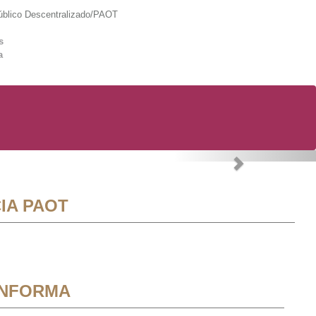
lico Descentralizado/PAOT
s
a
Next
IA PAOT
INFORMA