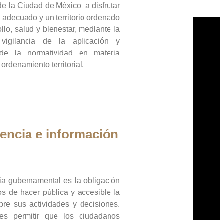
de la Ciudad de México, a disfrutar
 adecuado y un territorio ordenado
llo, salud y bienestar, mediante la
vigilancia de la aplicación y
 de la normatividad en materia
 ordenamiento territorial.
encia e información
ia gubernamental es la obligación
os de hacer pública y accesible la
bre sus actividades y decisiones.
es permitir que los ciudadanos