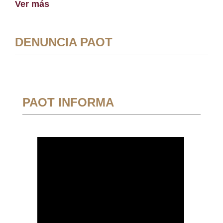
Ver más
DENUNCIA PAOT
PAOT INFORMA