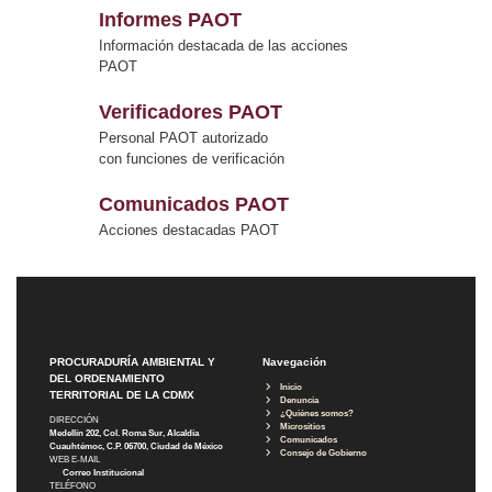
Informes PAOT
Información destacada de las acciones
PAOT
Verificadores PAOT
Personal PAOT autorizado
con funciones de verificación
Comunicados PAOT
Acciones destacadas PAOT
PROCURADURÍA AMBIENTAL Y
Navegación
DEL ORDENAMIENTO
Inicio
TERRITORIAL DE LA CDMX
Denuncia
¿Quiénes somos?
DIRECCIÓN
Micrositios
Medellín 202, Col. Roma Sur, Alcaldía
Comunicados
Cuauhtémoc, C.P. 06700, Ciudad de México
Consejo de Gobierno
WEB E-MAIL
Correo Institucional
TELÉFONO