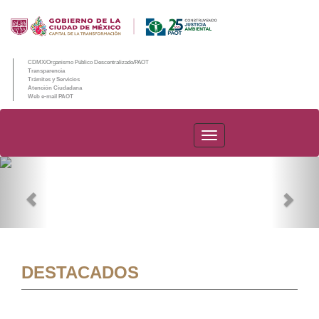
CDMX/Organismo Público Descentralizado/PAOT
Transparencia
Trámites y Servicios
Atención Ciudadana
Web e-mail PAOT
PAOT
Previous
Nex
DESTACADOS