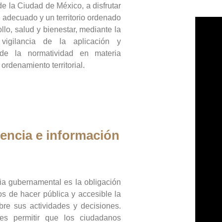
de la Ciudad de México, a disfrutar
 adecuado y un territorio ordenado
llo, salud y bienestar, mediante la
vigilancia de la aplicación y
 de la normatividad en materia
 ordenamiento territorial.
encia e información
ia gubernamental es la obligación
os de hacer pública y accesible la
bre sus actividades y decisiones.
es permitir que los ciudadanos