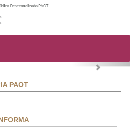
lico Descentralizado/PAOT
s
a
Next
IA PAOT
INFORMA