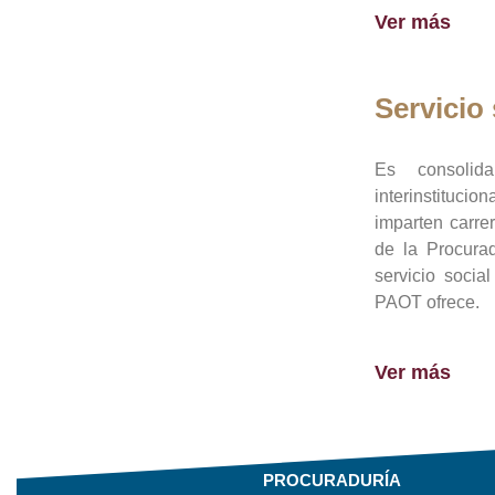
Ver más
Servicio 
Es consolid
interinstituci
imparten carre
de la Procura
servicio socia
PAOT ofrece.
Ver más
PROCURADURÍA