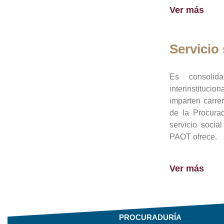
Ver más
Servicio 
Es consolid
interinstituci
imparten carre
de la Procura
servicio socia
PAOT ofrece.
Ver más
PROCURADURÍA