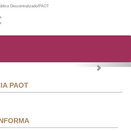
lico Descentralizado/PAOT
s
a
Next
IA PAOT
INFORMA