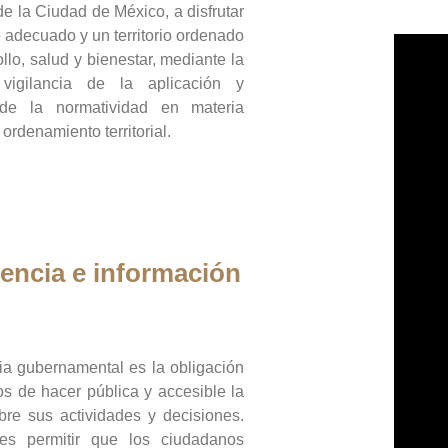
de la Ciudad de México, a disfrutar
 adecuado y un territorio ordenado
llo, salud y bienestar, mediante la
vigilancia de la aplicación y
 de la normatividad en materia
 ordenamiento territorial.
encia e información
ia gubernamental es la obligación
os de hacer pública y accesible la
bre sus actividades y decisiones.
es permitir que los ciudadanos