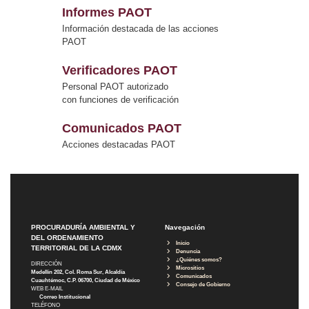
Informes PAOT
Información destacada de las acciones
PAOT
Verificadores PAOT
Personal PAOT autorizado
con funciones de verificación
Comunicados PAOT
Acciones destacadas PAOT
PROCURADURÍA AMBIENTAL Y
Navegación
DEL ORDENAMIENTO
Inicio
TERRITORIAL DE LA CDMX
Denuncia
¿Quiénes somos?
DIRECCIÓN
Micrositios
Medellín 202, Col. Roma Sur, Alcaldía
Comunicados
Cuauhtémoc, C.P. 06700, Ciudad de México
Consejo de Gobierno
WEB E-MAIL
Correo Institucional
TELÉFONO