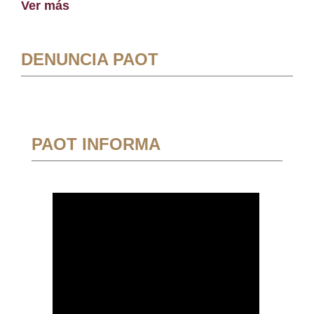
Ver más
DENUNCIA PAOT
PAOT INFORMA