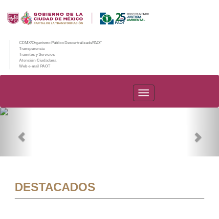
CDMX/Organismo Público Descentralizado/PAOT
Transparencia
Trámites y Servicios
Atención Ciudadana
Web e-mail PAOT
PAOT
Previous
Nex
DESTACADOS