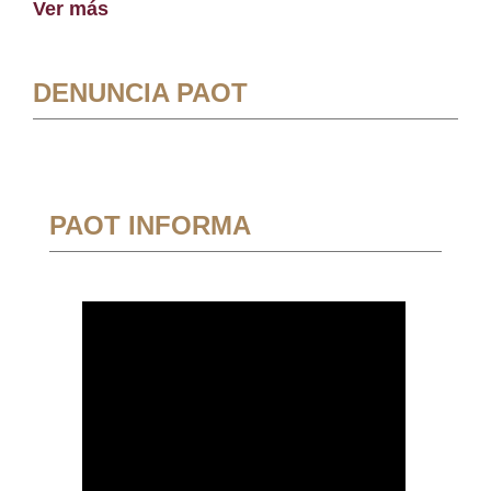
Ver más
DENUNCIA PAOT
PAOT INFORMA