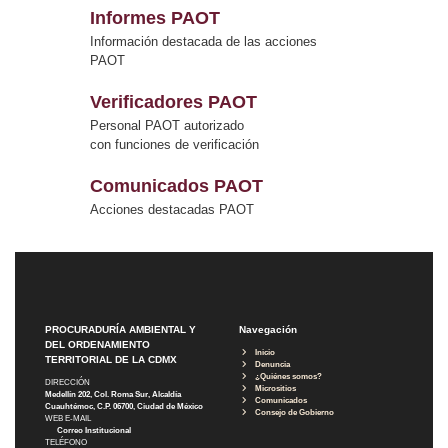
Informes PAOT
Información destacada de las acciones
PAOT
Verificadores PAOT
Personal PAOT autorizado
con funciones de verificación
Comunicados PAOT
Acciones destacadas PAOT
PROCURADURÍA AMBIENTAL Y
Navegación
DEL ORDENAMIENTO
Inicio
TERRITORIAL DE LA CDMX
Denuncia
¿Quiénes somos?
DIRECCIÓN
Micrositios
Medellín 202, Col. Roma Sur, Alcaldía
Comunicados
Cuauhtémoc, C.P. 06700, Ciudad de México
Consejo de Gobierno
WEB E-MAIL
Correo Institucional
TELÉFONO