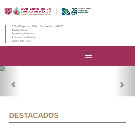
CDMX/Organismo Público Descentralizado/PAOT
Transparencia
Trámites y Servicios
Atención Ciudadana
Web e-mail PAOT
PAOT
Previous
Nex
DESTACADOS