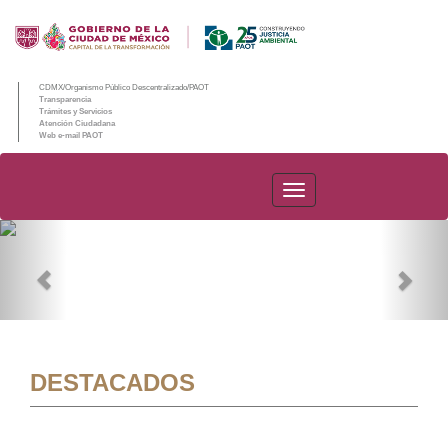
CDMX/Organismo Público Descentralizado/PAOT
Transparencia
Trámites y Servicios
Atención Ciudadana
Web e-mail PAOT
PAOT
Previous
Nex
DESTACADOS