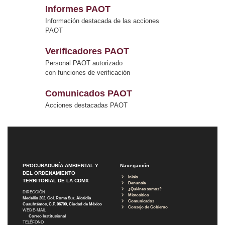
Informes PAOT
Información destacada de las acciones
PAOT
Verificadores PAOT
Personal PAOT autorizado
con funciones de verificación
Comunicados PAOT
Acciones destacadas PAOT
PROCURADURÍA AMBIENTAL Y
Navegación
DEL ORDENAMIENTO
Inicio
TERRITORIAL DE LA CDMX
Denuncia
¿Quiénes somos?
DIRECCIÓN
Micrositios
Medellín 202, Col. Roma Sur, Alcaldía
Comunicados
Cuauhtémoc, C.P. 06700, Ciudad de México
Consejo de Gobierno
WEB E-MAIL
Correo Institucional
TELÉFONO