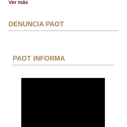
Ver más
DENUNCIA PAOT
PAOT INFORMA