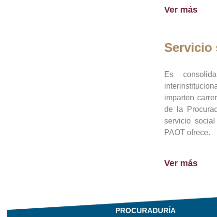
Ver más
Servicio 
Es consolid
interinstituci
imparten carre
de la Procura
servicio socia
PAOT ofrece.
Ver más
PROCURADURÍA