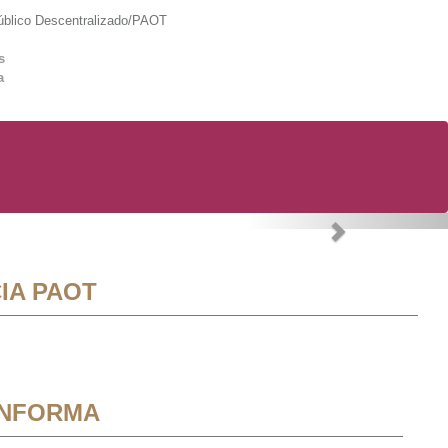
lico Descentralizado/PAOT
s
a
Next
IA PAOT
INFORMA