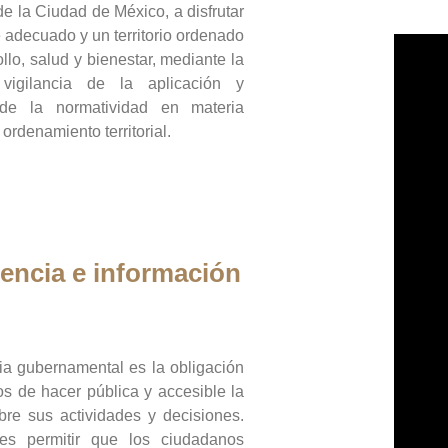
de la Ciudad de México, a disfrutar
 adecuado y un territorio ordenado
llo, salud y bienestar, mediante la
vigilancia de la aplicación y
 de la normatividad en materia
 ordenamiento territorial.
encia e información
ia gubernamental es la obligación
os de hacer pública y accesible la
bre sus actividades y decisiones.
es permitir que los ciudadanos