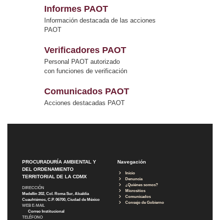
Informes PAOT
Información destacada de las acciones
PAOT
Verificadores PAOT
Personal PAOT autorizado
con funciones de verificación
Comunicados PAOT
Acciones destacadas PAOT
PROCURADURÍA AMBIENTAL Y
Navegación
DEL ORDENAMIENTO
Inicio
TERRITORIAL DE LA CDMX
Denuncia
¿Quiénes somos?
DIRECCIÓN
Micrositios
Medellín 202, Col. Roma Sur, Alcaldía
Comunicados
Cuauhtémoc, C.P. 06700, Ciudad de México
Consejo de Gobierno
WEB E-MAIL
Correo Institucional
TELÉFONO