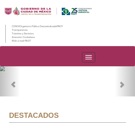
CDMX/Organismo Público Descentralizado/PAOT
Transparencia
Trámites y Servicios
Atención Ciudadana
Web e-mail PAOT
PAOT
Previous
Nex
DESTACADOS