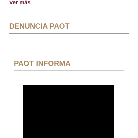
Ver más
DENUNCIA PAOT
PAOT INFORMA