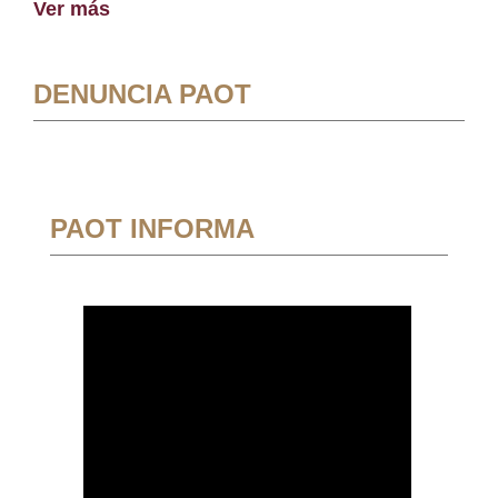
Ver más
DENUNCIA PAOT
PAOT INFORMA