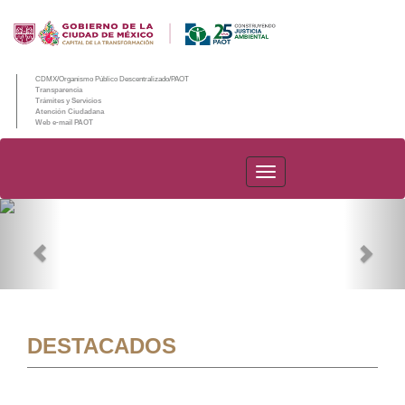
CDMX/Organismo Público Descentralizado/PAOT
Transparencia
Trámites y Servicios
Atención Ciudadana
Web e-mail PAOT
PAOT
Previous
Nex
DESTACADOS