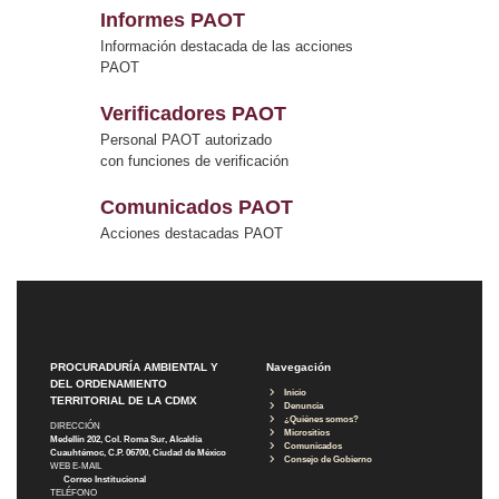
Informes PAOT
Información destacada de las acciones
PAOT
Verificadores PAOT
Personal PAOT autorizado
con funciones de verificación
Comunicados PAOT
Acciones destacadas PAOT
PROCURADURÍA AMBIENTAL Y
Navegación
DEL ORDENAMIENTO
Inicio
TERRITORIAL DE LA CDMX
Denuncia
¿Quiénes somos?
DIRECCIÓN
Micrositios
Medellín 202, Col. Roma Sur, Alcaldía
Comunicados
Cuauhtémoc, C.P. 06700, Ciudad de México
Consejo de Gobierno
WEB E-MAIL
Correo Institucional
TELÉFONO