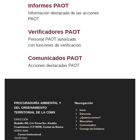
Informes PAOT
Información destacada de las acciones
PAOT
Verificadores PAOT
Personal PAOT autorizado
con funciones de verificación
Comunicados PAOT
Acciones destacadas PAOT
PROCURADURÍA AMBIENTAL Y
Navegación
DEL ORDENAMIENTO
Inicio
TERRITORIAL DE LA CDMX
Denuncia
¿Quiénes somos?
DIRECCIÓN
Micrositios
Medellín 202, Col. Roma Sur, Alcaldía
Comunicados
Cuauhtémoc, C.P. 06700, Ciudad de México
Consejo de Gobierno
WEB E-MAIL
Correo Institucional
TELÉFONO