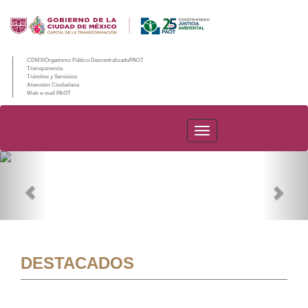
CDMX/Organismo Público Descentralizado/PAOT
Transparencia
Trámites y Servicios
Atención Ciudadana
Web e-mail PAOT
PAOT
Previous
Nex
DESTACADOS