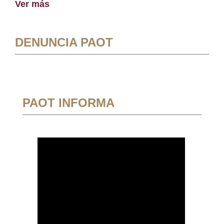
Ver más
DENUNCIA PAOT
PAOT INFORMA