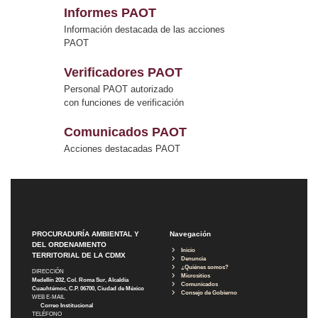
Informes PAOT
Información destacada de las acciones
PAOT
Verificadores PAOT
Personal PAOT autorizado
con funciones de verificación
Comunicados PAOT
Acciones destacadas PAOT
PROCURADURÍA AMBIENTAL Y
Navegación
DEL ORDENAMIENTO
Inicio
TERRITORIAL DE LA CDMX
Denuncia
¿Quiénes somos?
DIRECCIÓN
Micrositios
Medellín 202, Col. Roma Sur, Alcaldía
Comunicados
Cuauhtémoc, C.P. 06700, Ciudad de México
Consejo de Gobierno
WEB E-MAIL
Correo Institucional
TELÉFONO