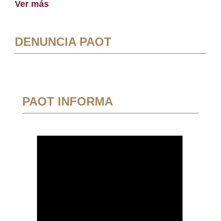
Ver más
DENUNCIA PAOT
PAOT INFORMA