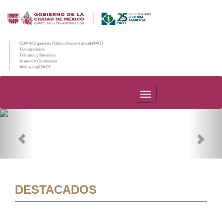
CDMX/Organismo Público Descentralizado/PAOT
Transparencia
Trámites y Servicios
Atención Ciudadana
Web e-mail PAOT
PAOT
Previous
Nex
DESTACADOS