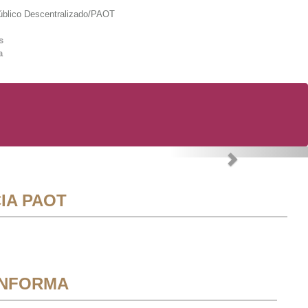
lico Descentralizado/PAOT
s
a
Next
IA PAOT
INFORMA