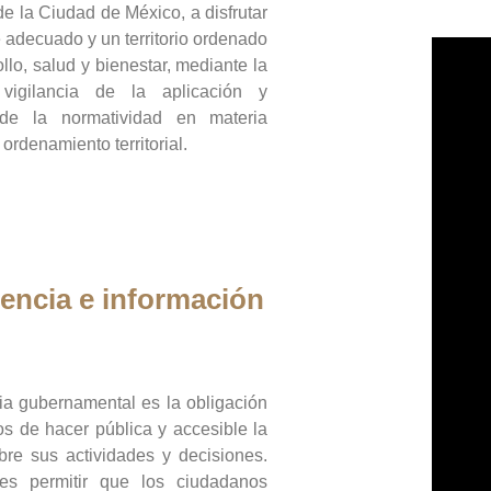
de la Ciudad de México, a disfrutar
 adecuado y un territorio ordenado
llo, salud y bienestar, mediante la
vigilancia de la aplicación y
 de la normatividad en materia
 ordenamiento territorial.
encia e información
ia gubernamental es la obligación
os de hacer pública y accesible la
bre sus actividades y decisiones.
es permitir que los ciudadanos