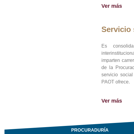
Ver más
Servicio 
Es consolid
interinstituci
imparten carre
de la Procura
servicio socia
PAOT ofrece.
Ver más
PROCURADURÍA