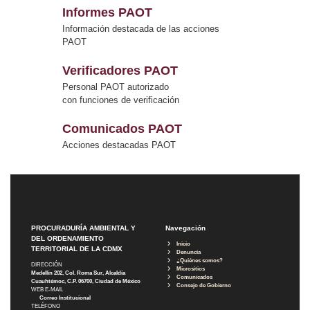
Informes PAOT
Información destacada de las acciones
PAOT
Verificadores PAOT
Personal PAOT autorizado
con funciones de verificación
Comunicados PAOT
Acciones destacadas PAOT
PROCURADURÍA AMBIENTAL Y
Navegación
DEL ORDENAMIENTO
Inicio
TERRITORIAL DE LA CDMX
Denuncia
¿Quiénes somos?
DIRECCIÓN
Micrositios
Medellín 202, Col. Roma Sur, Alcaldía
Comunicados
Cuauhtémoc, C.P. 06700, Ciudad de México
Consejo de Gobierno
WEB E-MAIL
Correo Institucional
TELÉFONO