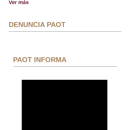
Ver más
DENUNCIA PAOT
PAOT INFORMA