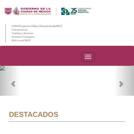
CDMX/Organismo Público Descentralizado/PAOT
Transparencia
Trámites y Servicios
Atención Ciudadana
Web e-mail PAOT
PAOT
Previous
Nex
DESTACADOS